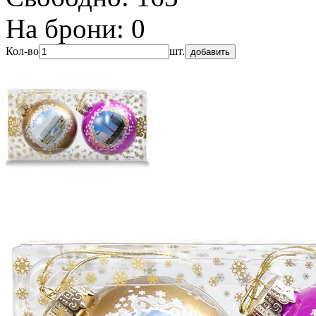
На брони:
0
Кол-во
шт.