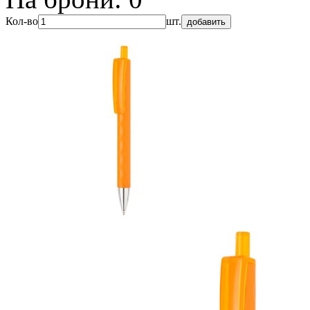
Кол-во
шт.