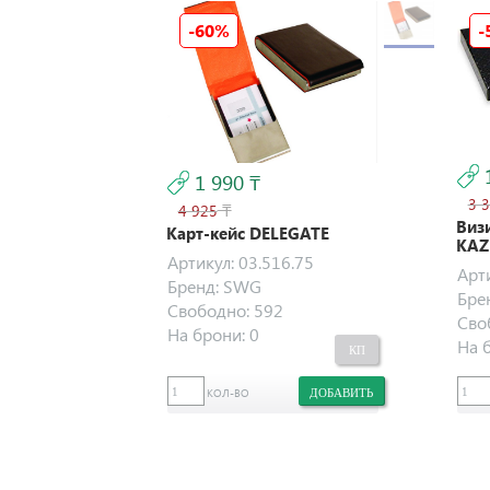
-60%
-
1 990 ₸
3 
₸
4 925
Виз
Карт-кейс DELEGATE
KAZ
Артикул:
03.516.75
Арт
Бренд:
SWG
Бре
Свободно:
592
Сво
На брони:
0
На 
КОЛ-ВО