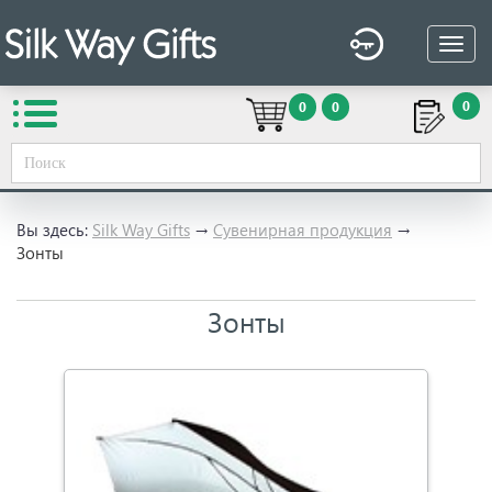
0
0
0
Вы здесь:
Silk Way Gifts
→
Сувенирная продукция
→
Зонты
Зонты