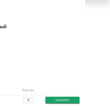
тый
Кол-во