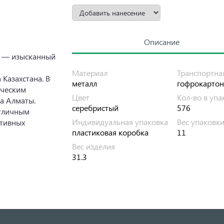
Описание
" — изысканный
Материал
Транспортна
Казахстана. В
металл
гофрокартон
ическим
Цвет
Кол-во в упа
а Алматы.
серебристый
576
отличным
Индивидуальная упаковка
Вес упаковк
ативных
пластиковая коробка
11
Вес изделия
31.3