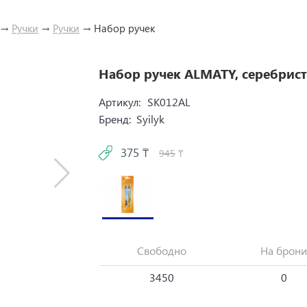
→
Ручки
→
Ручки
→
Набор ручек
Набор ручек ALMATY, серебрис
Артикул:
SK012AL
Бренд:
Syilyk
375 ₸
945
₸
Свободно
На брони
3450
0