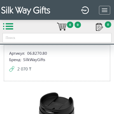
0
0
0
Вы здесь:
Silk Way Gifts
→
Сувенирная продукция
→
Посуда
→
Термокружки и термосы
→
Термокружка 250 ml
Артикул:
06.8270.80
Бренд:
SilkWayGifts
2 070 ₸