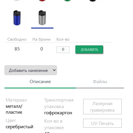
Свободно
На брони
Кол-во
85
0
Описание
Файлы
Материал
Транспортная
Лазерная
металл/
упаковка
гравировка
пластик
гофрокартон
Цвет
Кол-во в
UV Печать
серебристый
упаковке