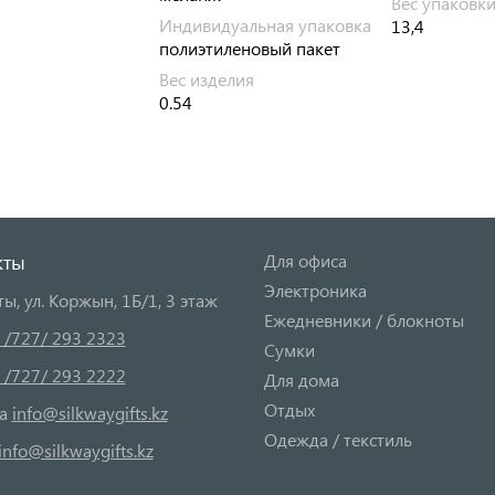
Вес упаковк
Индивидуальная упаковка
13,4
полиэтиленовый пакет
Вес изделия
0.54
кты
Для офиса
Электроника
ты, ул. Коржын, 1Б/1, 3 этаж
Ежедневники / блокноты
 /727/ 293 2323
Сумки
 /727/ 293 2222
Для дома
Отдых
та
info@silkwaygifts.kz
Одежда / текстиль
info@silkwaygifts.kz