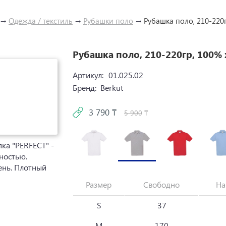
→
Одежда / текстиль
→
Рубашки поло
→
Рубашка поло, 210-220
Рубашка поло, 210-220гр, 100%
Артикул:
01.025.02
Бренд:
Berkut
3 790 ₸
5 900
₸
ка "PERFECT" -
ностью.
ень. Плотный
Размер
Свободно
На
S
37
M
170