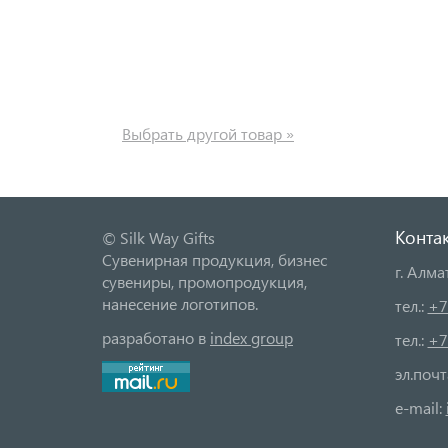
Выбрать другой товар »
Конта
© Silk Way Gifts
Сувенирная продукция, бизнес
г. Алма
сувениры, промопродукция,
нанесение логотипов.
тел.:
+7
разработано в
index group
тел.:
+7
эл.поч
e-mail: