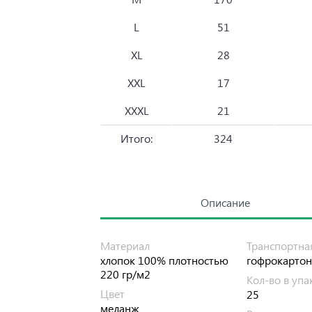
L
51
XL
28
XXL
17
XXXL
21
Итого:
324
Описание
Материал
Транспортна
хлопок 100% плотностью
гофрокартон
220 гр/м2
Кол-во в упа
Цвет
25
меланж