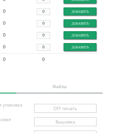
0
0
0
0
0
0
Файлы
я упаковка
DTF печать
ковке
Вышивка