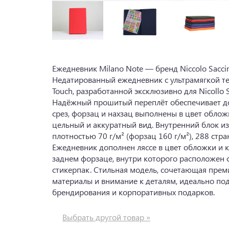
Ежедневник Milano Note — бренд Niccolo Saccine
Недатированный ежедневник с ультрамягкой те
Touch, разработанной эксклюзивно для Nicollo Sa
Надёжный прошитый переплёт обеспечивает до
срез, форзац и нахзац выполнены в цвет облож
цельный и аккуратный вид. Внутренний блок и
плотностью 70 г/м² (форзац 160 г/м²), 288 стра
Ежедневник дополнен ляссе в цвет обложки и 
заднем форзаце, внутри которого расположен
стикерпак. Стильная модель, сочетающая пре
материалы и внимание к деталям, идеально по
брендирования и корпоративных подарков.
Выбрать другой товар »