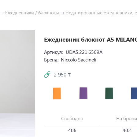
→
Ежедневники / блокноты
→
Недатированные ежедневники, е
Ежедневник блокнот A5 MILANO
Артикул:
UDA5.221.6509A
Бренд:
Niccolo Saccineli
2 950 ₸
Свободно
На брони
406
402