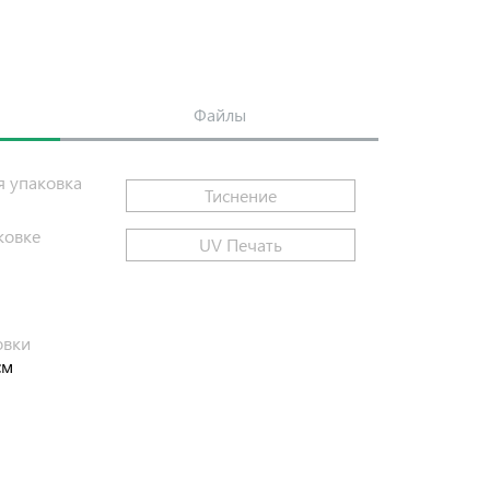
Файлы
я упаковка
Тиснение
ковке
UV Печать
и
овки
см