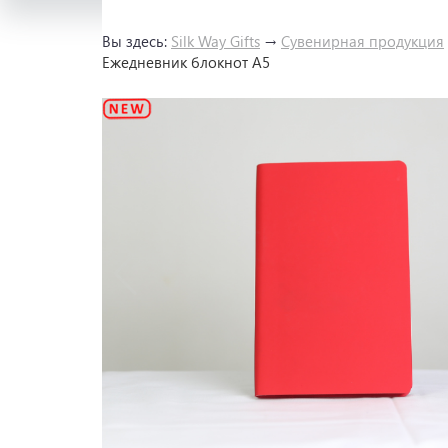
Вы здесь:
Silk Way Gifts
→
Сувенирная продукция
Ежедневник блокнот A5