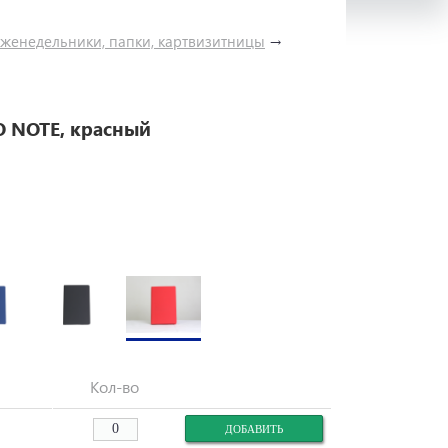
женедельники, папки, картвизитницы
→
 NOTE, красный
Кол-во