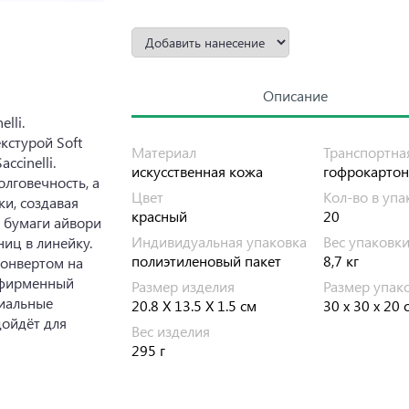
Описание
lli.
кстурой Soft
Материал
Транспортна
ccinelli.
искусственная кожа
гофрокартон
лговечность, а
Цвет
Кол-во в упа
ки, создавая
красный
20
з бумаги айвори
Индивидуальная упаковка
Вес упаковк
ниц в линейку.
полиэтиленовый пакет
8,7 кг
конвертом на
 фирменный
Размер изделия
Размер упак
миальные
20.8 Х 13.5 X 1.5 см
30 х 30 х 20 
дойдёт для
Вес изделия
295 г