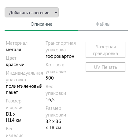
Описание
Файлы
Материал
Транспортная
Лазерная
металл
упаковка
гравировка
гофрокартон
Цвет
красный
Кол-во в
UV Печать
упаковке
Индивидуальная
500
упаковка
полиэтиленовый
Вес
пакет
упаковки
16,5
Размер
изделия
Размер
D1 x
упаковки
H14 см
32 х 36
х 18 см
Вес
изделия