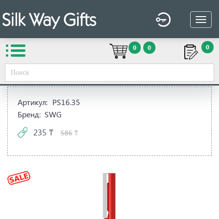
0
0
0
Вы здесь:
Silk Way Gifts
→
Сувенирная продукция
→
Ручки
→
Ручки
→
Ручка шариковая
Артикул:
PS16.35
Бренд:
SWG
235 ₸
586
₸