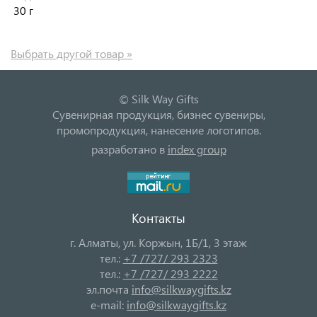
30 г
Выбрать другой товар »
© Silk Way Gifts
Сувенирная продукция, бизнес сувениры,
промопродукция, нанесение логотипов.
разработано в
index group
Контакты
г. Алматы, ул. Коржын, 1Б/1, 3 этаж
тел.:
+7 /727/ 293 2323
тел.:
+7 /727/ 293 2222
эл.почта
info@silkwaygifts.kz
e-mail:
info@silkwaygifts.kz