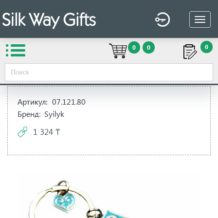
0
0
0
Вы здесь:
Silk Way Gifts
→
Сувенирная продукция
→
Для
офиса
→
Брелоки, монетницы, прочие наборы
→
Брелок
Артикул:
07.121.80
Бренд:
Syilyk
1 324 ₸