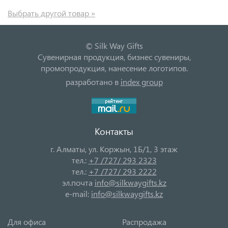
Выбрать другой товар »
© Silk Way Gifts
Сувенирная продукция, бизнес сувениры,
промопродукция, нанесение логотипов.
разработано в
index group
Контакты
г. Алматы, ул. Коржын, 1Б/1, 3 этаж
тел.:
+7 /727/ 293 2323
тел.:
+7 /727/ 293 2222
эл.почта
info@silkwaygifts.kz
e-mail:
info@silkwaygifts.kz
Для офиса
Распродажа