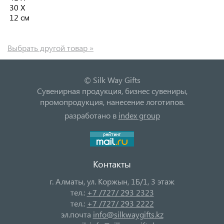
30 Х
12 см
Выбрать другой товар »
© Silk Way Gifts
Сувенирная продукция, бизнес сувениры,
промопродукция, нанесение логотипов.
разработано в
index group
Контакты
г. Алматы, ул. Коржын, 1Б/1, 3 этаж
тел.:
+7 /727/ 293 2323
тел.:
+7 /727/ 293 2222
эл.почта
info@silkwaygifts.kz