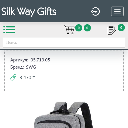
0
0
0
Вы здесь:
Silk Way Gifts
→
Сувенирная продукция
→
Сумки
→
Рюкзаки
→
Рюкзак с отделением для ноутбука
Артикул:
05.719.05
Бренд:
SWG
8 470 ₸