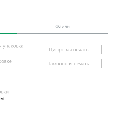
Файлы
я упаковка
Цифровая печать
ковке
Тампонная печать
и
овки
см