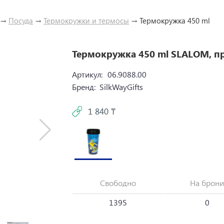
→
Посуда
→
Термокружки и термосы
→
Термокружка 450 ml
Термокружка 450 ml SLALOM, п
Артикул:
06.9088.00
Бренд:
SilkWayGifts
1 840 ₸
Свободно
На брони
1395
0