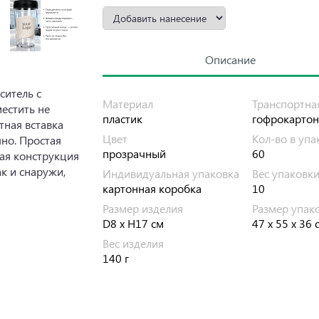
Описание
итель с
Материал
Транспортна
естить не
пластик
гофрокартон
тная вставка
Цвет
Кол-во в упа
но. Простая
прозрачный
60
ная конструкция
к и снаружи,
Индивидуальная упаковка
Вес упаковк
картонная коробка
10
Размер изделия
Размер упак
D8 x H17 см
47 х 55 х 36 
Вес изделия
140 г