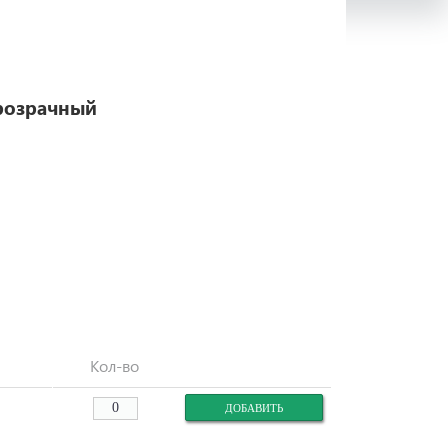
розрачный
Кол-во