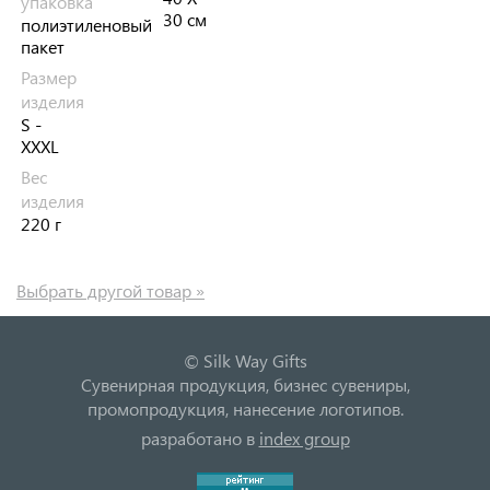
упаковка
30 см
полиэтиленовый
пакет
Размер
изделия
S -
XXXL
Вес
изделия
220 г
Выбрать другой товар »
© Silk Way Gifts
Сувенирная продукция, бизнес сувениры,
промопродукция, нанесение логотипов.
разработано в
index group