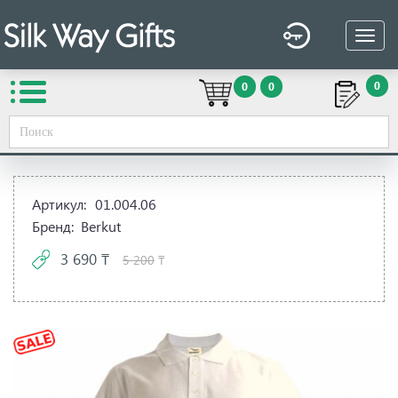
0
0
0
Вы здесь:
Silk Way Gifts
→
Сувенирная продукция
→
Одежда / текстиль
→
Рубашки поло
→
Рубашка поло,
180гр, 100% хлопок
Артикул:
01.004.06
Бренд:
Berkut
3 690 ₸
5 200
₸