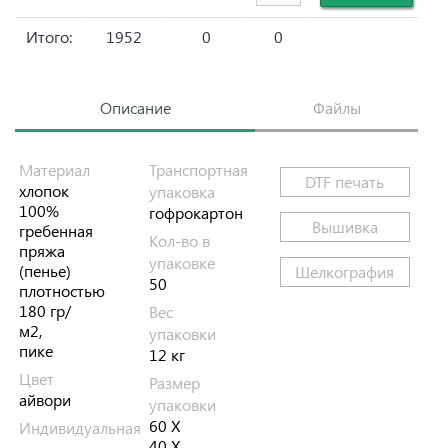
Итого:
1952
0
0
Описание
Файлы
Материал
Транспортная
DTF печать
хлопок
упаковка
100%
гофрокартон
Вышивка
гребенная
Кол-во в
пряжа
упаковке
(пенье)
Шелкография
50
плотностью
180 гр/
Вес
м2,
упаковки
пике
12 кг
Цвет
Размер
айвори
упаковки
60 Х
Индивидуальная
40 Х