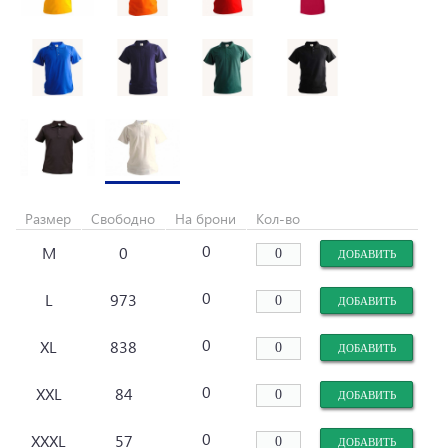
Размер
Свободно
На брони
Кол-во
0
M
0
0
L
973
0
XL
838
0
XXL
84
0
XXXL
57