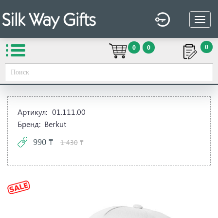
0
0
0
Вы здесь:
Silk Way Gifts
→
Сувенирная продукция
→
Одежда / текстиль
→
Бейсболки, панамы, платки
→
Бейсболки 5 панельные, 100% хлопок
Артикул:
01.111.00
Бренд:
Berkut
990 ₸
1 430
₸