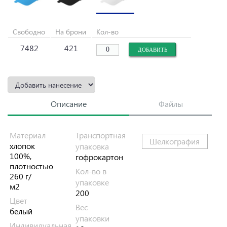
Свободно
На брони
Кол-во
7482
421
Описание
Файлы
Материал
Транспортная
Шелкография
хлопок
упаковка
100%,
гофрокартон
плотностью
Кол-во в
260 г/
упаковке
м2
200
Цвет
Вес
белый
упаковки
Индивидуальная