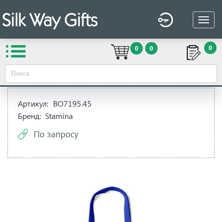
0
0
0
Вы здесь:
Silk Way Gifts
→
Сувенирная продукция
→
Товары под заказ
→
Бренд Stamina
→
Сумка их хлопка
Артикул:
BO7195.45
Бренд:
Stamina
По запросу